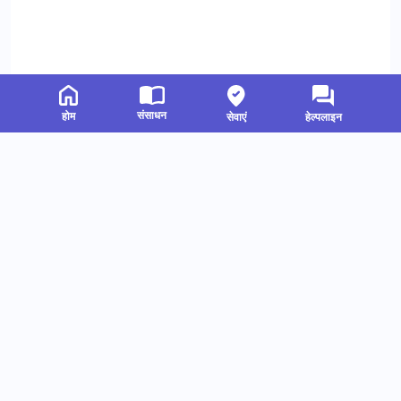
संसाधन
होम
सेवाएं
हेल्पलाइन
संबंधित संसाधन
हमें फॉलो करें