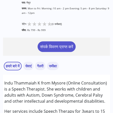
पता:
मैसूर
समय:
Mon to Fri: Morning :10 am - 2 pm Evening: 5 pm - 8 pm Saturday: 9
am - 12pm
★
★
★
★
★
रेटिंग
(0 समीक्षाएं)
फीस:
Rs 799 - Rs 999
संपर्क विवरण प्राप्त करें
हमारे बारे में
सेवाएं
गैलरी
समीक्षा
सेवाएं :
Indu Thammaiah K from Mysore (Online Consultation)
स्पीच थेरेपी
is a Speech Therapist. She works with children and
adults with Autism, Down Syndrome, Cerebral Palsy
निम्नलिखित विकलांगता संबंधित सेवाएं उपलब्ध :
and other intellectual and developmental disabilities.
अटेंशन डेफिसिट (हाइपरएक्टिविटी) डिसऑर्डर (एडीडी/एडीएचडी)
ऑटिज्म स्पेक्ट्रम डिसऑर्डर (ए एस डी )
Her services include Speech Therapy for 3years to 15