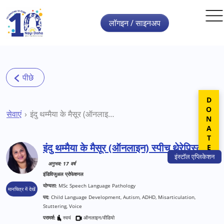
Skip to main content
लॉगइन / साइनअप
DONATE
सेवाएं
इंदु थम्मैया के मैसूर (ऑनलाइन) स्पीच थेरेपिस्ट
इंदु थम्मैया के मैसूर (ऑनलाइन) स्पीच थेरेपिस्ट
इंस्टॉल
एप्लिकेशन
अनुभव: 17 वर्ष
इंडिविजुअल प्रोफेशनल
योग्यता:
MSc Speech Language Pathology
मानचित्र में देखें
पद:
Child Language Development, Autism, ADHD, Misarticulation,
Stuttering, Voice
परामर्श:
स्वयं
ऑनलाइन/वीडियो