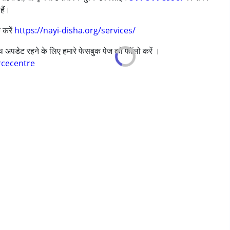
हैं।
 करें
https://nayi-disha.org/services/
s ,above 18 years
साथ अपडेट रहने के लिए हमारे फेसबुक पेज को फॉलो करें ।
rcecentre