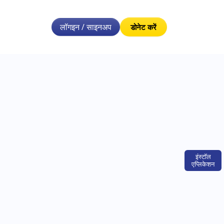
लॉगइन / साइनअप
डोनेट करें
इंस्टॉल
एप्लिकेशन