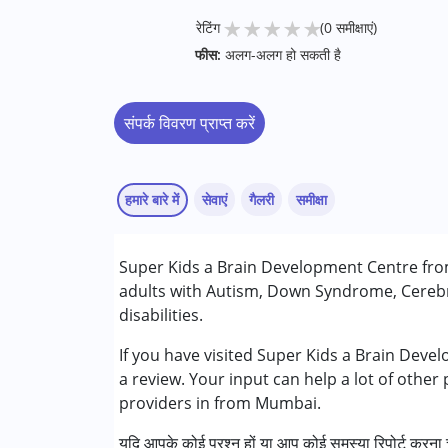
★
★
★
★
★
रेटिंग
(0 समीक्षाएं)
फीस:
अलग-अलग हो सकती है
संपर्क विवरण प्राप्त करें
हमारे बारे में
सेवाएं
गैलरी
समीक्षा
सेवाएं :
Super Kids a Brain Development Centre from
काउंसिलिंग
adults with Autism, Down Syndrome, Cerebr
रेमेडियल एजुकेशन
disabilities.
स्पेशल एजुकेशन
If you have visited Super Kids a Brain Dev
निम्नलिखित विकलांगता संबंधित सेवाएं उपलब्ध :
a review. Your input can help a lot of other
अटेंशन डेफिसिट (हाइपरएक्टिविटी) डिसऑर्डर (एडीड
providers in from Mumbai.
ऑटिज्म स्पेक्ट्रम डिसऑर्डर (ए एस डी )
यदि आपके कोई प्रश्न हों या आप कोई समस्या रिपोर्ट करना च
सेरब्रल पाल्सी (सी पी )