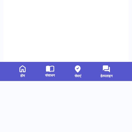
संसाधन
होम
सेवाएं
हेल्पलाइन