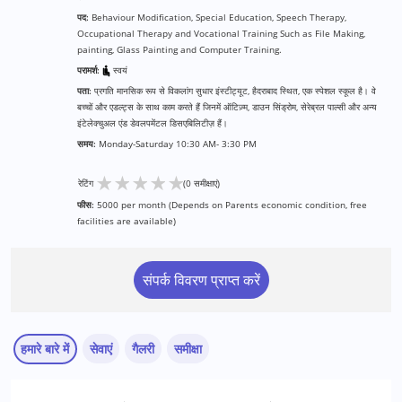
पद:
Behaviour Modification, Special Education, Speech Therapy,
Occupational Therapy and Vocational Training Such as File Making,
painting, Glass Painting and Computer Training.
परामर्श:
स्वयं
पता:
प्रगति मानसिक रूप से विकलांग सुधार इंस्टीट्यूट, हैदराबाद स्थित, एक स्पेशल स्कूल है। वे
बच्चों और एडल्ट्स के साथ काम करते हैं जिनमें ऑटिज़्म, डाउन सिंड्रोम, सेरेब्रल पाल्सी और अन्य
इंटेलेक्चुअल एंड डेवलपमेंटल डिसएबिलिटीज़ हैं।
समय:
Monday-Saturday 10:30 AM- 3:30 PM
★
★
★
★
★
रेटिंग
(0 समीक्षाएं)
फीस:
5000 per month (Depends on Parents economic condition, free
facilities are available)
संपर्क विवरण प्राप्त करें
हमारे बारे में
सेवाएं
गैलरी
समीक्षा
सेवाएं :