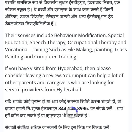
प्रगति मानसिक रूप से विकलांग सुधार इंस्टीट्यूट, हैदराबाद स्थित, एक
बिहेवियर मॉडिफिकेशन
स्पेशल स्कूल है। वे बच्चों और एडल्ट्स के साथ काम करते हैं जिनमें
ऑक्यूपेशनल थेरेपी
ऑटिज़्म, डाउन सिंड्रोम, सेरेब्रल पाल्सी और अन्य इंटेलेक्चुअल एंड
स्पेशल एजुकेशन
डेवलपमेंटल डिसएबिलिटीज़ हैं।
स्पीच थेरेपी
Their services include Behaviour Modification, Special
निम्नलिखित विकलांगता संबंधित सेवाएं उपलब्ध :
Education, Speech Therapy, Occupational Therapy and
ऑटिज्म स्पेक्ट्रम डिसऑर्डर (ए एस डी )
Vocational Training Such as File Making, painting, Glass
सेरब्रल पाल्सी (सी पी )
Painting and Computer Training.
डाउन सिंड्रोम (डी एस )
If you have visited
ग्लोबल डेवलपमेंटल डिले (एर्लियर टर्म वाज़ एमआर)
from Hyderabad, then please
consider leaving a review. Your input can help a lot of
मल्टिपल डिसेबिलिटीज़ (एमडी)
other parents and caregivers who are looking for
service providers from Hyderabad.
आयु वर्ग :
6 - 12 years ,13 - 17 years ,above 18 years
लिंग
महिला, पुरुष
यदि आपके कोई प्रश्न हों या आप कोई समस्या रिपोर्ट करना चाहते हों, तो
कृपया हमारी निःशुल्क हेल्पलाइन
844-844-8996.
पर संपर्क करें। आप
हमें कॉल कर सकते हैं या व्हाट्सएप भी कर सकते हैं।
सेवाओं संबंधित अधिक जानकारी के लिए इस लिंक पर क्लिक करें