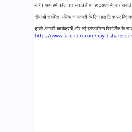
करें। आप हमें कॉल कर सकते हैं या व्हाट्सएप भी कर सकते 
ऑटिज्म स्पेक्ट्रम डिसऑर्डर (ए एस डी )
डाउन सिंड्रोम (डी एस )
सेवाओं संबंधित अधिक जानकारी के लिए इस लिंक पर क्लिक
ग्लोबल डेवलपमेंटल डिले (एर्लियर टर्म वाज़ एमआर)
लर्निंग डिसेबिलिटीज़ (एलडी)
हमारे आगामी कार्यक्रमों और नई इनफार्मेशन रिसोर्सेज के 
https://www.facebook.com/nayidisharesou
आयु वर्ग :
6 - 12 years ,13 - 17 years ,above 18 
लिंग
महिला, पुरुष