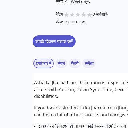
समय:
All Weekdays
★
★
★
★
★
रेटिंग
(0 समीक्षाएं)
फीस:
Rs 1000 pm
संपर्क विवरण प्राप्त करें
हमारे बारे में
सेवाएं
गैलरी
समीक्षा
सेवाएं :
Asha ka Jharna from Jhunjhunu is a Special 
ऑक्यूपेशनल थेरेपी
adults with Autism, Down Syndrome, Cerebr
फिजियोथेरेपी
disabilities.
स्पेशल एजुकेशन
स्पीच थेरेपी
If you have visited Asha ka Jharna from Jhu
can help a lot of other parents and caregiv
निम्नलिखित विकलांगता संबंधित सेवाएं उपलब्ध :
यदि आपके कोई प्रश्न हों या आप कोई समस्या रिपोर्ट करना च
अटेंशन डेफिसिट (हाइपरएक्टिविटी) डिसऑर्डर (एडीड