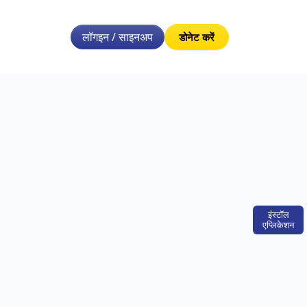
लॉगइन / साइनअप
डोनेट करें
इंस्टॉल
एप्लिकेशन