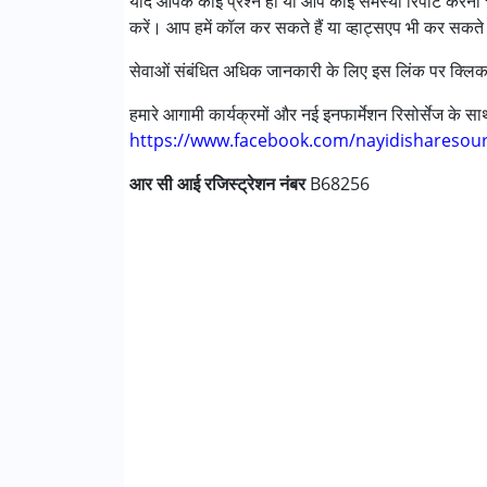
यदि आपके कोई प्रश्न हों या आप कोई समस्या रिपोर्ट करना च
निम्नलिखित विकलांगता संबंधित सेवाएं उपलब्ध :
करें। आप हमें कॉल कर सकते हैं या व्हाट्सएप भी कर सकते 
अटेंशन डेफिसिट (हाइपरएक्टिविटी) डिसऑर्डर (एडीड
ऑटिज्म स्पेक्ट्रम डिसऑर्डर (ए एस डी )
सेवाओं संबंधित अधिक जानकारी के लिए इस लिंक पर क्लिक
डाउन सिंड्रोम (डी एस )
ग्लोबल डेवलपमेंटल डिले (एर्लियर टर्म वाज़ एमआर)
हमारे आगामी कार्यक्रमों और नई इनफार्मेशन रिसोर्सेज के 
लर्निंग डिसेबिलिटीज़ (एलडी)
https://www.facebook.com/nayidisharesou
मल्टिपल डिसेबिलिटीज़ (एमडी)
आर सी आई रजिस्ट्रेशन नंबर
सेंसरी प्रोसेसिंग डिसऑर्डर (SPD)
B68256
आयु वर्ग :
0 - 5 years ,6 - 12 years ,13 - 17 years
लिंग
महिला, पुरुष