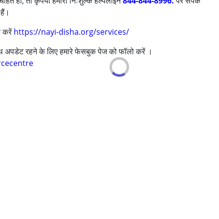
ाहते हों, तो कृपया हमारी निःशुल्क हेल्पलाइन
844-844-8996.
पर संपर्क
हैं।
ी/एडीएचडी)
 करें
https://nayi-disha.org/services/
साथ अपडेट रहने के लिए हमारे फेसबुक पेज को फॉलो करें ।
rcecentre