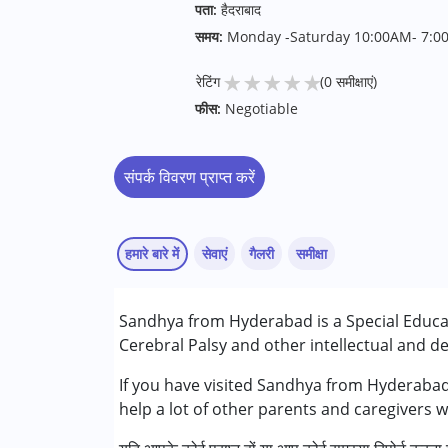
पता:
हैदराबाद
समय:
Monday -Saturday 10:00AM- 7:0
★
★
★
★
★
रेटिंग
(0 समीक्षाएं)
फीस:
Negotiable
संपर्क विवरण प्राप्त करें
हमारे बारे में
सेवाएं
गैलरी
समीक्षा
सेवाएं :
Sandhya from Hyderabad is a Special Educa
अर्ली इंटरवेंशन
Cerebral Palsy and other intellectual and de
रेमेडियल एजुकेशन
स्पेशल एजुकेशन
If you have visited Sandhya from Hyderabad
स्पीच थेरेपी
help a lot of other parents and caregivers 