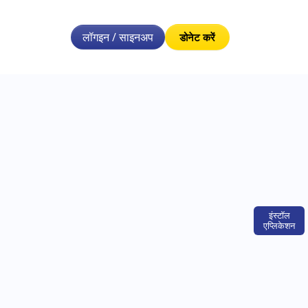
लॉगइन / साइनअप
डोनेट करें
इंस्टॉल
एप्लिकेशन