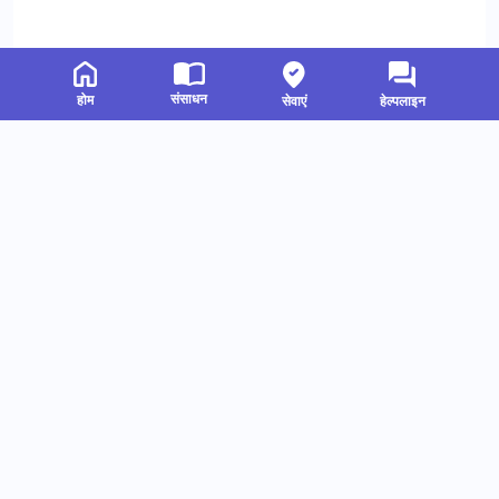
संसाधन
होम
सेवाएं
हेल्पलाइन
संबंधित संसाधन
हमें फॉलो करें