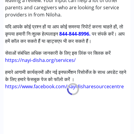
leaving a review. Your input can help a lot of other
सेरब्रल पाल्सी (सी पी )
parents and caregivers who are looking for service
डाउन सिंड्रोम (डी एस )
providers in from Niloha.
लर्निंग डिसेबिलिटीज़ (एलडी)
यदि आपके कोई प्रश्न हों या आप कोई समस्या रिपोर्ट करना चाहते हों, तो
मल्टिपल डिसेबिलिटीज़ (एमडी)
कृपया हमारी निःशुल्क हेल्पलाइन
अंडायग्नोज्ड
844-844-8996.
पर संपर्क करें। आप
हमें कॉल कर सकते हैं या व्हाट्सएप भी कर सकते हैं।
आयु वर्ग :
6 - 12 years ,13 - 17 years
सेवाओं संबंधित अधिक जानकारी के लिए इस लिंक पर क्लिक करें
https://nayi-disha.org/services/
हमारे आगामी कार्यक्रमों और नई इनफार्मेशन रिसोर्सेज के साथ अपडेट रहने
के लिए हमारे फेसबुक पेज को फॉलो करें ।
https://www.facebook.com/nayidisharesourcecentre