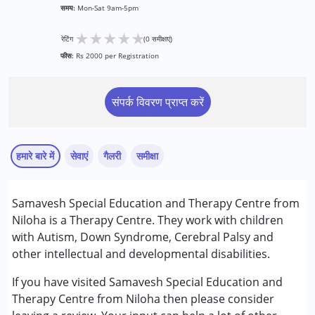
समय:
Mon-Sat 9am-5pm
★
★
★
★
★
रेटिंग
(0 समीक्षाएं)
फीस:
Rs 2000 per Registration
संपर्क विवरण प्राप्त करें
हमारे बारे में
सेवाएं
गैलरी
समीक्षा
सेवाएं :
Samavesh Special Education and Therapy Centre from
ऑक्यूपेशनल थेरेपी
Niloha is a Therapy Centre. They work with children
स्पेशल एजुकेशन
with Autism, Down Syndrome, Cerebral Palsy and
स्पीच थेरेपी
other intellectual and developmental disabilities.
निम्नलिखित विकलांगता संबंधित सेवाएं उपलब्ध :
If you have visited Samavesh Special Education and
अटेंशन डेफिसिट (हाइपरएक्टिविटी) डिसऑर्डर (एडीडी/एडीएचडी)
Therapy Centre from Niloha then please consider
ऑटिज्म स्पेक्ट्रम डिसऑर्डर (ए एस डी )