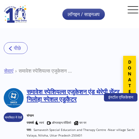
Skip to main content
लॉगइन / साइनअप
DONATE
सेवाएं
समावेश स्पेशियल्स एजुकेशन एंड थेरेपी सेंटर निलोहा स्पेशल एडुकैटर
समावेश स्पेशियल्स एजुकेशन एंड थेरेपी सेंटर
इंस्टॉल
एप्लिकेशन
निलोहा स्पेशल एडुकैटर
संगठन
मानचित्र में देखें
परामर्श:
स्वयं
ऑनलाइन/वीडियो
घर पर
पता:
Samavesh Special Education and Therapy Centre -Near village Sachi
Valaya, Niloha, Uttar Pradesh 250401