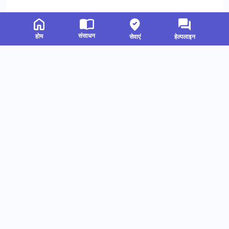
संसाधन
होम
सेवाएं
हेल्पलाइन
संबंधित संसाधन
हमें फॉलो करें