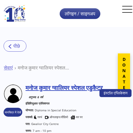
Skip to main content
लॉगइन / साइनअप
DONATE
सेवाएं
मनोज कुमार ग्वालियर स्पेशल एडुकैटर
मनोज कुमार ग्वालियर स्पेशल एडुकैटर
इंस्टॉल
एप्लिकेशन
अनुभव: 6 वर्ष
इंडिविजुअल प्रोफेशनल
योग्यता:
Diploma in Special Education
मानचित्र में देखें
परामर्श:
स्वयं
ऑनलाइन/वीडियो
घर पर
पता:
Gwalior City Centre
समय:
7 am - 10 pm