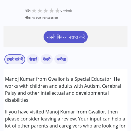
★
★
★
★
★
रेटिंग
(0 समीक्षाएं)
फीस:
Rs 800 Per Session
संपर्क विवरण प्राप्त करें
हमारे बारे में
सेवाएं
गैलरी
समीक्षा
सेवाएं :
Manoj Kumar from Gwalior is a Special Educator. He
स्पेशल एजुकेशन
works with children and adults with Autism, Cerebral
Palsy and other intellectual and developmental
निम्नलिखित विकलांगता संबंधित सेवाएं उपलब्ध :
disabilities.
अटेंशन डेफिसिट (हाइपरएक्टिविटी) डिसऑर्डर (एडीडी/एडीएचडी)
ऑटिज्म स्पेक्ट्रम डिसऑर्डर (ए एस डी )
If you have visited Manoj Kumar from Gwalior, then
सेरब्रल पाल्सी (सी पी )
please consider leaving a review. Your input can help a
ग्लोबल डेवलपमेंटल डिले (एर्लियर टर्म वाज़ एमआर)
lot of other parents and caregivers who are looking for
लर्निंग डिसेबिलिटीज़ (एलडी)