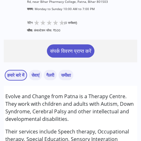
Rd, near Bihar Pharmacy College, Patna, Bihar 801503
समय:
Monday to Sunday 10:00 AM to 7:00 PM
★
★
★
★
★
रेटिंग
(0 समीक्षाएं)
फीस:
कंसल्टेशन फीस: ₹500
संपर्क विवरण प्राप्त करें
हमारे बारे में
सेवाएं
गैलरी
समीक्षा
सेवाएं :
Evolve and Change from Patna is a Therapy Centre.
एबीए थेरेपी
They work with children and adults with Autism, Down
ऑक्यूपेशनल थेरेपी
Syndrome, Cerebral Palsy and other intellectual and
फिजियोथेरेपी
developmental disabilities.
सेंसरी इंटीग्रेशन
स्पेशल एजुकेशन
Their services include Speech therapy, Occupational
स्पीच थेरेपी
therapy, Special Education, Sensory Integration