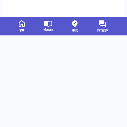
संसाधन
होम
सेवाएं
हेल्पलाइन
संबंधित संसाधन
हमें फॉलो करें