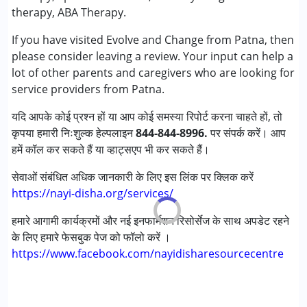
therapy, ABA Therapy.
निम्नलिखित विकलांगता संबंधित सेवाएं उपलब्ध :
If you have visited Evolve and Change from Patna, then
अटेंशन डेफिसिट (हाइपरएक्टिविटी) डिसऑर्डर (एडीडी/एडीएचडी)
please consider leaving a review. Your input can help a
ऑटिज्म स्पेक्ट्रम डिसऑर्डर (ए एस डी )
lot of other parents and caregivers who are looking for
सेरब्रल पाल्सी (सी पी )
service providers from Patna.
डाउन सिंड्रोम (डी एस )
मिर्गी
यदि आपके कोई प्रश्न हों या आप कोई समस्या रिपोर्ट करना चाहते हों, तो
फ़्रिजाइल एक्स सिंड्रोम
कृपया हमारी निःशुल्क हेल्पलाइन
844-844-8996.
पर संपर्क करें। आप
ग्लोबल डेवलपमेंटल डिले (एर्लियर टर्म वाज़ एमआर)
हमें कॉल कर सकते हैं या व्हाट्सएप भी कर सकते हैं।
लर्निंग डिसेबिलिटीज़ (एलडी)
मल्टिपल डिसेबिलिटीज़ (एमडी)
सेवाओं संबंधित अधिक जानकारी के लिए इस लिंक पर क्लिक करें
सेंसरी प्रोसेसिंग डिसऑर्डर (SPD)
https://nayi-disha.org/services/
अंडायग्नोज्ड
हमारे आगामी कार्यक्रमों और नई इनफार्मेशन रिसोर्सेज के साथ अपडेट रहने
के लिए हमारे फेसबुक पेज को फॉलो करें ।
आयु वर्ग :
0 - 5 years ,6 - 12 years ,13 - 17 years ,above 18
https://www.facebook.com/nayidisharesourcecentre
years
लिंग
महिला, पुरुष