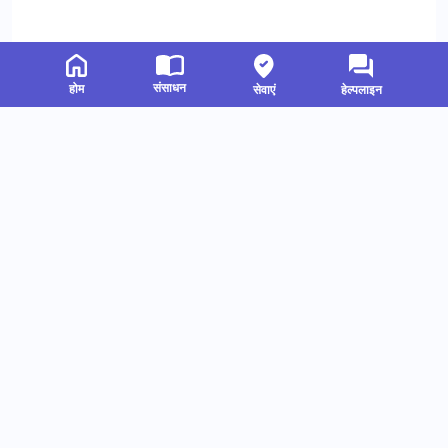
संसाधन
होम
सेवाएं
हेल्पलाइन
संबंधित संसाधन
हमें फॉलो करें