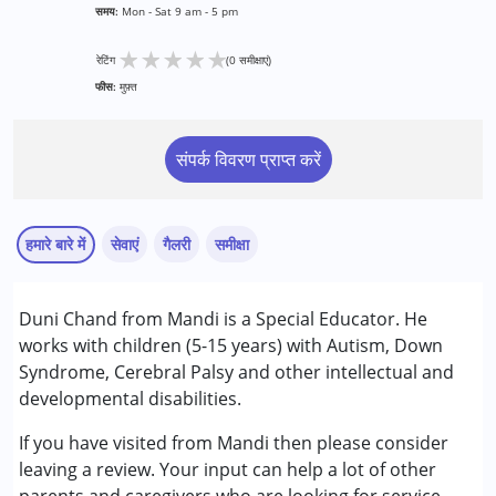
समय:
Mon - Sat 9 am - 5 pm
★
★
★
★
★
रेटिंग
(0 समीक्षाएं)
फीस:
मुफ़्त
संपर्क विवरण प्राप्त करें
हमारे बारे में
सेवाएं
गैलरी
समीक्षा
सेवाएं :
Duni Chand from Mandi is a Special Educator. He
स्पेशल एजुकेशन
works with children (5-15 years) with Autism, Down
Syndrome, Cerebral Palsy and other intellectual and
निम्नलिखित विकलांगता संबंधित सेवाएं उपलब्ध :
developmental disabilities.
अटेंशन डेफिसिट (हाइपरएक्टिविटी) डिसऑर्डर (एडीडी/एडीएचडी)
ऑटिज्म स्पेक्ट्रम डिसऑर्डर (ए एस डी )
If you have visited
from Mandi then please consider
सेरब्रल पाल्सी (सी पी )
leaving a review. Your input can help a lot of other
डाउन सिंड्रोम (डी एस )