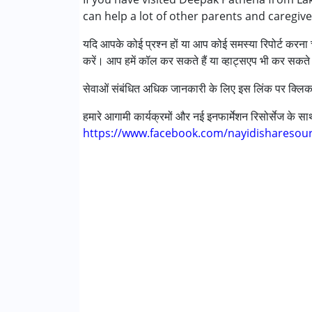
can help a lot of other parents and caregiv
सेरब्रल पाल्सी (सी पी )
डाउन सिंड्रोम (डी एस )
यदि आपके कोई प्रश्न हों या आप कोई समस्या रिपोर्ट करना च
ग्लोबल डेवलपमेंटल डिले (एर्लियर टर्म वाज़ एमआर)
करें। आप हमें कॉल कर सकते हैं या व्हाट्सएप भी कर सकते 
लर्निंग डिसेबिलिटीज़ (एलडी)
सेंसरी प्रोसेसिंग डिसऑर्डर (SPD)
सेवाओं संबंधित अधिक जानकारी के लिए इस लिंक पर क्लिक
हमारे आगामी कार्यक्रमों और नई इनफार्मेशन रिसोर्सेज के 
आयु वर्ग :
0 - 5 years ,6 - 12 years ,13 - 17 year
https://www.facebook.com/nayidisharesou
लिंग
महिला, पुरुष