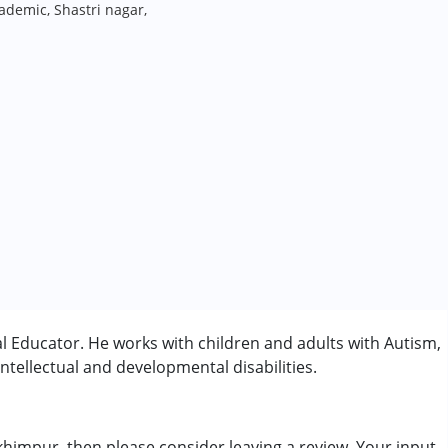
demic, Shastri nagar,
 Educator. He works with children and adults with Autism,
tellectual and developmental disabilities.
ी/एडीएचडी)
himpur, then please consider leaving a review. Your input