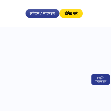
लॉगइन / साइनअप
डोनेट करें
इंस्टॉल
एप्लिकेशन