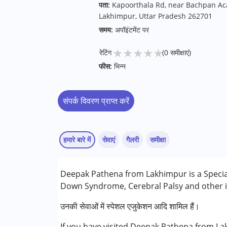
पता:
Kapoorthala Rd, near Bachpan Aca
Lakhimpur, Uttar Pradesh 262701
समय:
अपॉइंटमेंट पर
★
★
★
★
★
रेटिंग
(0 समीक्षाएं)
फीस:
भिन्न
संपर्क विवरण प्राप्त करें
हमारे बारे में
सेवाएं
गैलरी
समीक्षा
सेवाएं :
Deepak Pathena from Lakhimpur is a Special
स्पेशल एजुकेशन
Down Syndrome, Cerebral Palsy and other in
निम्नलिखित विकलांगता संबंधित सेवाएं उपलब्ध :
उनकी सेवाओं में स्पेशल एजुकेशन आदि शामिल हैं।
अटेंशन डेफिसिट (हाइपरएक्टिविटी) डिसऑर्डर (एडीड
If you have visited Deepak Pathena from Lak
ऑटिज्म स्पेक्ट्रम डिसऑर्डर (ए एस डी )