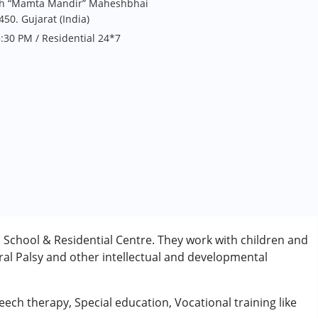
arikh “Mamta Mandir” Maheshbhai
450. Gujarat (India)
:30 PM / Residential 24*7
al School & Residential Centre. They work with children and
al Palsy and other intellectual and developmental
eech therapy, Special education, Vocational training like
ी/एडीएचडी)