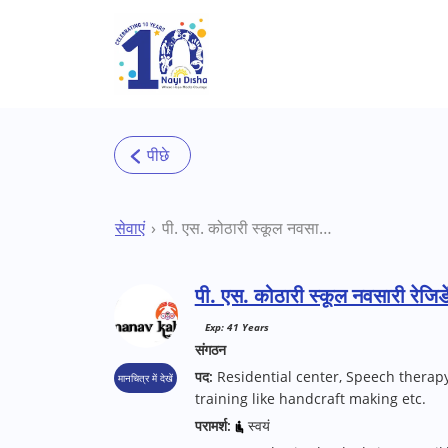
Skip to main content
सेवाएं
पी. एस. कोठारी स्कूल नवसारी रेजिडेंशियल सेंटर
पी. एस. कोठारी स्कूल नवसारी रेजिडे
Exp: 41 Years
संगठन
पद:
Residential center, Speech therapy
मानचित्र में देखें
training like handcraft making etc.
परामर्श:
स्वयं