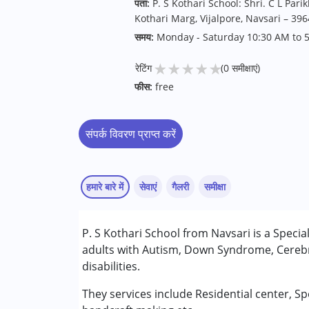
पता:
P. S Kothari School: Shri. C L P
Kothari Marg, Vijalpore, Navsari – 396
समय:
Monday - Saturday 10:30 AM to 5
★
★
★
★
★
रेटिंग
(0 समीक्षाएं)
फीस:
free
संपर्क विवरण प्राप्त करें
हमारे बारे में
सेवाएं
गैलरी
समीक्षा
सेवाएं :
P. S Kothari School from Navsari is a Speci
स्पेशल एजुकेशन
adults with Autism, Down Syndrome, Cerebr
स्पीच थेरेपी
disabilities.
निम्नलिखित विकलांगता संबंधित सेवाएं उपलब्ध :
They services include Residential center, Sp
अटेंशन डेफिसिट (हाइपरएक्टिविटी) डिसऑर्डर (एडीड