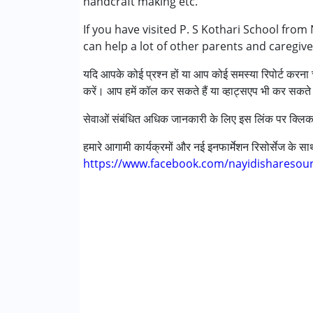
handcraft making etc.
ऑटिज्म स्पेक्ट्रम डिसऑर्डर (ए एस डी )
If you have visited P. S Kothari School from
सेरब्रल पाल्सी (सी पी )
can help a lot of other parents and caregive
डाउन सिंड्रोम (डी एस )
ग्लोबल डेवलपमेंटल डिले (एर्लियर टर्म वाज़ एमआर)
यदि आपके कोई प्रश्न हों या आप कोई समस्या रिपोर्ट करना च
लर्निंग डिसेबिलिटीज़ (एलडी)
करें। आप हमें कॉल कर सकते हैं या व्हाट्सएप भी कर सकते 
मल्टिपल डिसेबिलिटीज़ (एमडी)
सेंसरी प्रोसेसिंग डिसऑर्डर (SPD)
सेवाओं संबंधित अधिक जानकारी के लिए इस लिंक पर क्लिक
हमारे आगामी कार्यक्रमों और नई इनफार्मेशन रिसोर्सेज के 
आयु वर्ग :
6 - 12 years ,13 - 17 years ,above 18 
https://www.facebook.com/nayidisharesou
लिंग
महिला, पुरुष