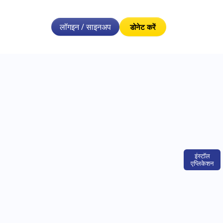
लॉगइन / साइनअप
डोनेट करें
इंस्टॉल
एप्लिकेशन