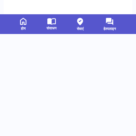
संसाधन
होम
सेवाएं
हेल्पलाइन
संबंधित संसाधन
हमें फॉलो करें