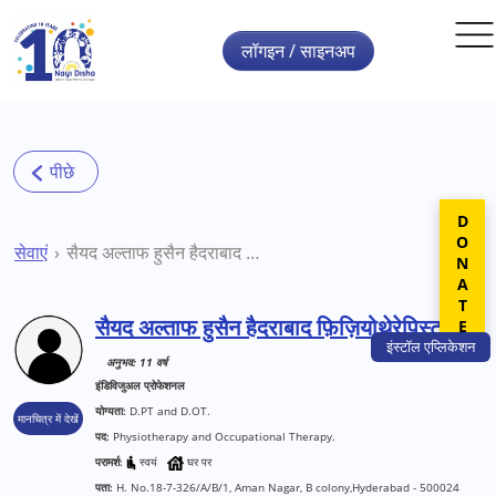
Skip to main content
लॉगइन / साइनअप
DONATE
सेवाएं
सैयद अल्ताफ हुसैन हैदराबाद फ़िज़ियोथेरेपिस्ट
सैयद अल्ताफ हुसैन हैदराबाद फ़िज़ियोथेरेपिस्ट
इंस्टॉल
एप्लिकेशन
अनुभव: 11 वर्ष
इंडिविजुअल प्रोफेशनल
योग्यता:
D.PT and D.OT.
मानचित्र में देखें
पद:
Physiotherapy and Occupational Therapy.
परामर्श:
स्वयं
घर पर
पता:
H. No.18-7-326/A/B/1, Aman Nagar, B colony,Hyderabad - 500024