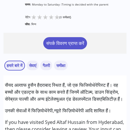
समय:
Monday to Saturday :Timing is decided with the parent
★
★
★
★
★
रेटिंग
(0 समीक्षाएं)
फीस:
भिन्न
संपर्क विवरण प्राप्त करें
हमारे बारे में
सेवाएं
गैलरी
समीक्षा
सेवाएं :
सैयद अल्ताफ हुसैन हैदराबाद स्थित हैं, जो एक फिजियोथेरेपिस्ट हैं। वह
फिजियोथेरेपी
बच्चों और एडल्ट्स के साथ काम करते हैं जिनमें ऑटिज़्म, डाउन सिंड्रोम,
सेरेब्रल पाल्सी और अन्य इंटेलेक्चुअल एंड डेवलपमेंटल डिसएबिलिटीज़ हैं।
निम्नलिखित विकलांगता संबंधित सेवाएं उपलब्ध :
अटेंशन डेफिसिट (हाइपरएक्टिविटी) डिसऑर्डर (एडीडी/एडीएचडी)
उनकी सेवाओं में फिज़ियोथेरेपी,न्यूरो फिज़ियोथेरेपी आदि शामिल हैं।
ऑटिज्म स्पेक्ट्रम डिसऑर्डर (ए एस डी )
If you have visited Syed Altaf Hussain from Hyderabad,
सेरब्रल पाल्सी (सी पी )
then please consider leaving a review. Your input can
डाउन सिंड्रोम (डी एस )