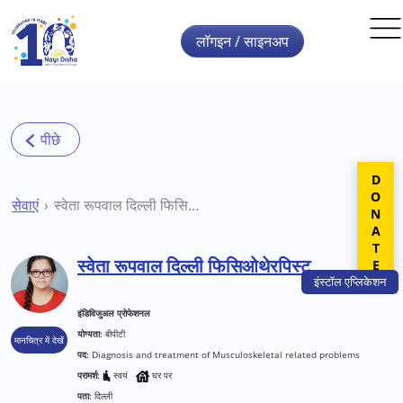
Skip to main content
लॉगइन / साइनअप
DONATE
सेवाएं
स्वेता रूपवाल दिल्ली फिसिओथेरपिस्ट
स्वेता रूपवाल दिल्ली फिसिओथेरपिस्ट
इंस्टॉल
एप्लिकेशन
इंडिविजुअल प्रोफेशनल
योग्यता:
बीपीटी
मानचित्र में देखें
पद:
Diagnosis and treatment of Musculoskeletal related problems
परामर्श:
स्वयं
घर पर
पता:
दिल्ली