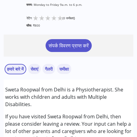
समय:
Monday to Friday 9a.m. to 6 p.m.
★
★
★
★
★
रेटिंग
(0 समीक्षाएं)
फीस:
₹800
संपर्क विवरण प्राप्त करें
हमारे बारे में
सेवाएं
गैलरी
समीक्षा
सेवाएं :
Sweta Roopwal from Delhi is a Physiotherapist. She
फिजियोथेरेपी
works with children and adults with Multiple
Disabilities.
निम्नलिखित विकलांगता संबंधित सेवाएं उपलब्ध :
मल्टिपल डिसेबिलिटीज़ (एमडी)
If you have visited Sweta Roopwal from Delhi, then
please consider leaving a review. Your input can help a
आयु वर्ग :
0 - 5 years ,6 - 12 years ,13 - 17 years ,above 18
lot of other parents and caregivers who are looking for
years