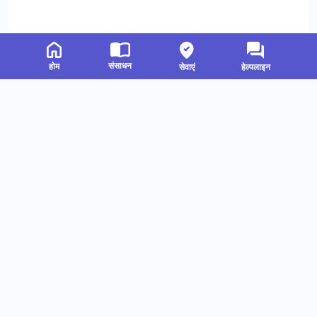
संसाधन
होम
सेवाएं
हेल्पलाइन
संबंधित संसाधन
हमें फॉलो करें