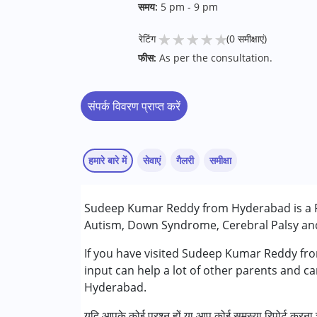
समय:
5 pm - 9 pm
★
★
★
★
★
रेटिंग
(0 समीक्षाएं)
फीस:
As per the consultation.
संपर्क विवरण प्राप्त करें
हमारे बारे में
सेवाएं
गैलरी
समीक्षा
सेवाएं :
Sudeep Kumar Reddy from Hyderabad is a Ph
फिजियोथेरेपी
Autism, Down Syndrome, Cerebral Palsy and 
निम्नलिखित विकलांगता संबंधित सेवाएं उपलब्ध :
If you have visited Sudeep Kumar Reddy fro
अटेंशन डेफिसिट (हाइपरएक्टिविटी) डिसऑर्डर (एडीड
input can help a lot of other parents and ca
ऑटिज्म स्पेक्ट्रम डिसऑर्डर (ए एस डी )
Hyderabad.
सेरब्रल पाल्सी (सी पी )
यदि आपके कोई प्रश्न हों या आप कोई समस्या रिपोर्ट करना च
डाउन सिंड्रोम (डी एस )