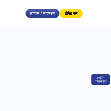
लॉगइन / साइनअप
डोनेट करें
इंस्टॉल
एप्लिकेशन