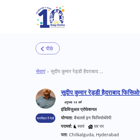
Skip to main content
सेवाएं
सुदीप कुमार रेड्डी हैदराबाद फिसिओथेरपिस्ट
सुदीप कुमार रेड्डी हैदराबाद फिसिओ
अनुभव: 14 वर्ष
इंडिविजुअल प्रोफेशनल
योग्यता:
बैचलर्स इन फिजियोथेरेपी
मानचित्र में देखें
परामर्श:
स्वयं
घर पर
पता:
Chilkalguda, Hyderabad