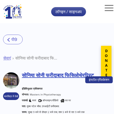
Skip to main content
लॉगइन / साइनअप
DONATE
सेवाएं
सोनिया सोनी फरीदाबाद फिसिओथेरपिस्ट
सोनिया सोनी फरीदाबाद फिसिओथेरपिस्ट
इंस्टॉल
एप्लिकेशन
इंडिविजुअल प्रोफेशनल
योग्यता:
Masters in Physiotherapy
मानचित्र में देखें
परामर्श:
स्वयं
ऑनलाइन/वीडियो
घर पर
पता:
मुख्य पटेल चौक, एनआईटी फ़रीदाबाद
समय:
सुबह 9 बजे से दोपहर 2 बजे तक, शाम 5 बजे से रात 9 बजे तक