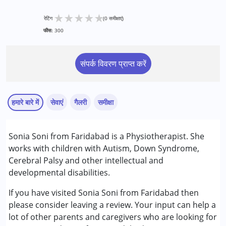
★
★
★
★
★
रेटिंग
(0 समीक्षाएं)
फीस:
300
संपर्क विवरण प्राप्त करें
हमारे बारे में
सेवाएं
गैलरी
समीक्षा
सेवाएं :
Sonia Soni from Faridabad is a Physiotherapist. She
फिजियोथेरेपी
works with children with Autism, Down Syndrome,
Cerebral Palsy and other intellectual and
निम्नलिखित विकलांगता संबंधित सेवाएं उपलब्ध :
developmental disabilities.
ऑटिज्म स्पेक्ट्रम डिसऑर्डर (ए एस डी )
सेरब्रल पाल्सी (सी पी )
If you have visited Sonia Soni from Faridabad then
डाउन सिंड्रोम (डी एस )
please consider leaving a review. Your input can help a
lot of other parents and caregivers who are looking for
आयु वर्ग :
0 - 5 years ,6 - 12 years ,13 - 17 years