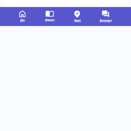
संसाधन
होम
सेवाएं
हेल्पलाइन
संबंधित संसाधन
हमें फॉलो करें