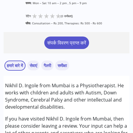
समय:
Mon – Sat 10 am – 2 pm , 5 pm – 9 pm
★
★
★
★
★
रेटिंग
(0 समीक्षाएं)
फीस:
Consultation – Rs 200, Therapies: Rs 500 - Rs 600
संपर्क विवरण प्राप्त करें
हमारे बारे में
सेवाएं
गैलरी
समीक्षा
सेवाएं :
Nikhil D. Ingole from Mumbai is a Physiotherapist. He
फिजियोथेरेपी
works with children and adults with Autism, Down
Syndrome, Cerebral Palsy and other intellectual and
निम्नलिखित विकलांगता संबंधित सेवाएं उपलब्ध :
developmental disabilities.
ऑटिज्म स्पेक्ट्रम डिसऑर्डर (ए एस डी )
सेरब्रल पाल्सी (सी पी )
If you have visited Nikhil D. Ingole from Mumbai, then
डाउन सिंड्रोम (डी एस )
please consider leaving a review. Your input can help a