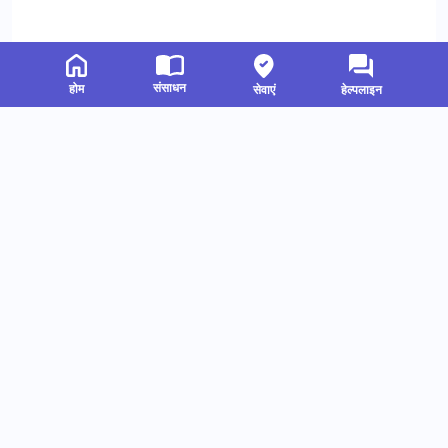
संसाधन
होम
सेवाएं
हेल्पलाइन
संबंधित संसाधन
हमें फॉलो करें