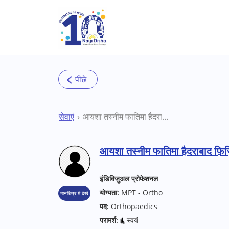
Skip to main content
सेवाएं
आयशा तस्नीम फातिमा हैदराबाद फ़िज़ियोथेरेपिस्ट
आयशा तस्नीम फातिमा हैदराबाद फ़िज़ि
इंडिविजुअल प्रोफेशनल
योग्यता:
MPT - Ortho
मानचित्र में देखें
पद:
Orthopaedics
परामर्श:
स्वयं