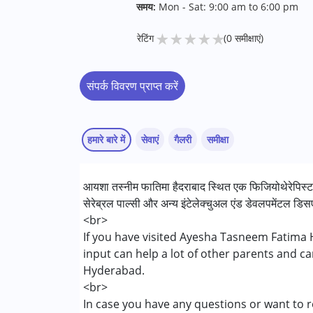
समय:
Mon - Sat: 9:00 am to 6:00 pm
★
★
★
★
★
रेटिंग
(0 समीक्षाएं)
संपर्क विवरण प्राप्त करें
हमारे बारे में
सेवाएं
गैलरी
समीक्षा
सेवाएं :
आयशा तस्नीम फातिमा हैदराबाद स्थित एक फिजियोथेरेपिस्ट है
फिजियोथेरेपी
सेरेब्रल पाल्सी और अन्य इंटेलेक्चुअल एंड डेवलपमेंटल डिस
<br>
निम्नलिखित विकलांगता संबंधित सेवाएं उपलब्ध :
If you have visited Ayesha Tasneem Fatima 
सेरब्रल पाल्सी (सी पी )
input can help a lot of other parents and c
मल्टिपल डिसेबिलिटीज़ (एमडी)
Hyderabad.
<br>
आयु वर्ग :
0 - 5 years ,6 - 12 years ,13 - 17 year
In case you have any questions or want to r