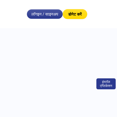
लॉगइन / साइनअप
डोनेट करें
इंस्टॉल
एप्लिकेशन