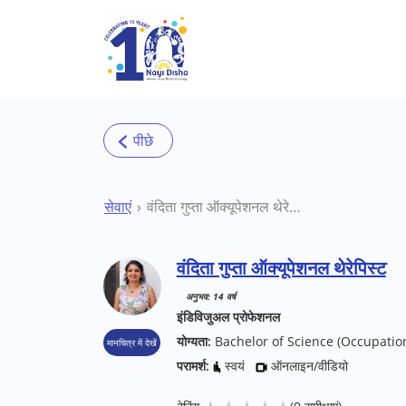
Skip to main content
सेवाएं
वंदिता गुप्ता ऑक्यूपेशनल थेरेपिस्ट
वंदिता गुप्ता ऑक्यूपेशनल थेरेपिस्ट
अनुभव: 14 वर्ष
इंडिविजुअल प्रोफेशनल
योग्यता:
Bachelor of Science (Occupatio
मानचित्र में देखें
परामर्श:
स्वयं
ऑनलाइन/वीडियो