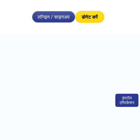
लॉगइन / साइनअप
डोनेट करें
इंस्टॉल
एप्लिकेशन