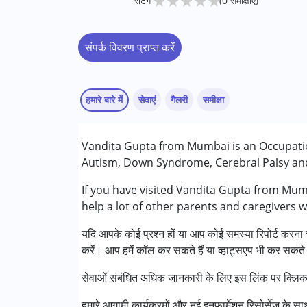
★
★
★
★
★
रेटिंग
(0 समीक्षाएं)
संपर्क विवरण प्राप्त करें
हमारे बारे में
सेवाएं
गैलरी
समीक्षा
सेवाएं :
Vandita Gupta from Mumbai is an Occupation
एबीए थेरेपी
Autism, Down Syndrome, Cerebral Palsy and 
कला आधारित चिकित्सा
आकलन
If you have visited Vandita Gupta from Mumb
काउंसिलिंग
help a lot of other parents and caregivers 
ऑक्यूपेशनल थेरेपी
यदि आपके कोई प्रश्न हों या आप कोई समस्या रिपोर्ट करना च
राहत देखभाल
करें। आप हमें कॉल कर सकते हैं या व्हाट्सएप भी कर सकते 
सेंसरी इंटीग्रेशन
स्पीच थेरेपी
सेवाओं संबंधित अधिक जानकारी के लिए इस लिंक पर क्लिक
निम्नलिखित विकलांगता संबंधित सेवाएं उपलब्ध :
हमारे आगामी कार्यक्रमों और नई इनफार्मेशन रिसोर्सेज के 