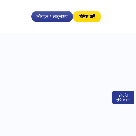
लॉगइन / साइनअप
डोनेट करें
इंस्टॉल
एप्लिकेशन