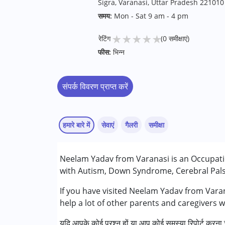
Sigra, Varanasi, Uttar Pradesh 221010
समय:
Mon - Sat 9 am - 4 pm
★
★
★
★
★
रेटिंग
(0 समीक्षाएं)
फीस:
भिन्न
संपर्क विवरण प्राप्त करें
हमारे बारे में
सेवाएं
गैलरी
समीक्षा
सेवाएं :
Neelam Yadav from Varanasi is an Occupatio
ऑक्यूपेशनल थेरेपी
with Autism, Down Syndrome, Cerebral Palsy
निम्नलिखित विकलांगता संबंधित सेवाएं उपलब्ध :
If you have visited Neelam Yadav from Varan
ऑटिज्म स्पेक्ट्रम डिसऑर्डर (ए एस डी )
help a lot of other parents and caregivers w
सेरब्रल पाल्सी (सी पी )
यदि आपके कोई प्रश्न हों या आप कोई समस्या रिपोर्ट करना च
डाउन सिंड्रोम (डी एस )