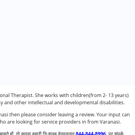
nal Therapist. She works with children(from 2- 13 years)
 and other intellectual and developmental disabilities.
asi then please consider leaving a review. Your input can
ho are looking for service providers in from Varanasi.
ाहते हों, तो कृपया हमारी निःशुल्क हेल्पलाइन
844-844-8996.
पर संपर्क