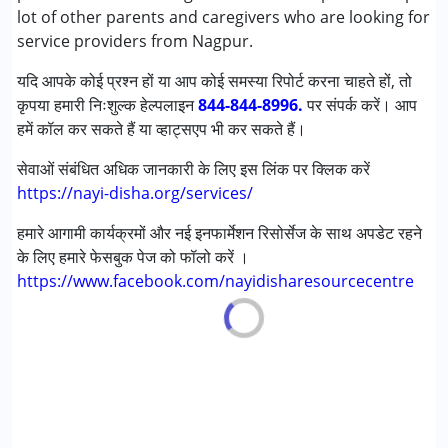
सेरब्रल पाल्सी (सी पी )
lot of other parents and caregivers who are looking for
डाउन सिंड्रोम (डी एस )
service providers from Nagpur.
ग्लोबल डेवलपमेंटल डिले (एर्लियर टर्म वाज़ एमआर)
यदि आपके कोई प्रश्न हों या आप कोई समस्या रिपोर्ट करना चाहते हों, तो
लर्निंग डिसेबिलिटीज़ (एलडी)
कृपया हमारी निःशुल्क हेल्पलाइन
मल्टिपल डिसेबिलिटीज़ (एमडी)
844-844-8996.
पर संपर्क करें। आप
हमें कॉल कर सकते हैं या व्हाट्सएप भी कर सकते हैं।
सेंसरी प्रोसेसिंग डिसऑर्डर (SPD)
सेवाओं संबंधित अधिक जानकारी के लिए इस लिंक पर क्लिक करें
आयु वर्ग :
0 - 5 वर्ष, 6 - 12 वर्ष
https://nayi-disha.org/services/
हमारे आगामी कार्यक्रमों और नई इनफार्मेशन रिसोर्सेज के साथ अपडेट रहने
के लिए हमारे फेसबुक पेज को फॉलो करें ।
https://www.facebook.com/nayidisharesourcecentre