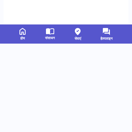
संसाधन
होम
सेवाएं
हेल्पलाइन
संबंधित संसाधन
हमें फॉलो करें