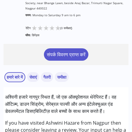
Society, near Bhange Lawn, beside Anaj Bazar, Trimurti Nagar Square,
Nagpur 440022
समय:
Monday to Saturday 9 am to 6 pm
★
★
★
★
★
रेटिंग
(0 समीक्षाएं)
फीस:
डिपेंड्स
संपर्क विवरण प्राप्त करें
हमारे बारे में
सेवाएं
गैलरी
समीक्षा
सेवाएं :
अश्विनी हजारे नागपुर स्थित हैं, जो एक ऑक्यूपेशनल थेरेपिस्ट हैं। वह
ऑक्यूपेशनल थेरेपी
ऑटिज़्म, डाउन सिंड्रोम, सेरेब्रल पाल्सी और अन्य इंटेलेक्चुअल एंड
डेवलपमेंटल डिसएबिलिटीज़ वाले बच्चों के साथ काम करते हैं।
निम्नलिखित विकलांगता संबंधित सेवाएं उपलब्ध :
अटेंशन डेफिसिट (हाइपरएक्टिविटी) डिसऑर्डर (एडीडी/एडीएचडी)
If you have visited Ashwini Hazare from Nagpur then
ऑटिज्म स्पेक्ट्रम डिसऑर्डर (ए एस डी )
please consider leaving a review. Your input can help a