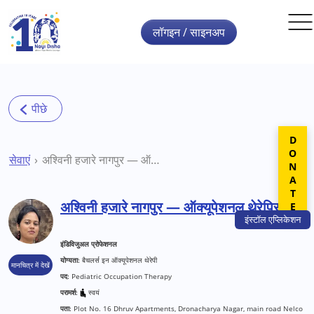
Skip to main content
लॉगइन / साइनअप
DONATE
सेवाएं
अश्विनी हजारे नागपुर — ऑक्यूपेशनल थेरेपिस्ट
अश्विनी हजारे नागपुर — ऑक्यूपेशनल थेरेपिस्ट
इंस्टॉल
एप्लिकेशन
इंडिविजुअल प्रोफेशनल
योग्यता:
बैचलर्स इन ऑक्यूपेशनल थेरेपी
मानचित्र में देखें
पद:
Pediatric Occupation Therapy
परामर्श:
स्वयं
पता:
Plot No. 16 Dhruv Apartments, Dronacharya Nagar, main road Nelco