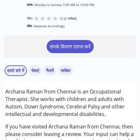
समय:
Monday to Sunday 7:00 AM to 10:00 PM
★
★
★
★
★
रेटिंग
(0 समीक्षाएं)
फीस:
Depends Accordingly
संपर्क विवरण प्राप्त करें
हमारे बारे में
सेवाएं
गैलरी
समीक्षा
सेवाएं :
Archana Raman from Chennai is an Occupational
ऑक्यूपेशनल थेरेपी
Therapist. She works with children and adults with
स्पेशल एजुकेशन
Autism, Down Syndrome, Cerebral Palsy and other
स्पीच थेरेपी
intellectual and developmental disabilities.
निम्नलिखित विकलांगता संबंधित सेवाएं उपलब्ध :
If you have visited Archana Raman from Chennai, then
ऑटिज्म स्पेक्ट्रम डिसऑर्डर (ए एस डी )
please consider leaving a review. Your input can help a
सेरब्रल पाल्सी (सी पी )