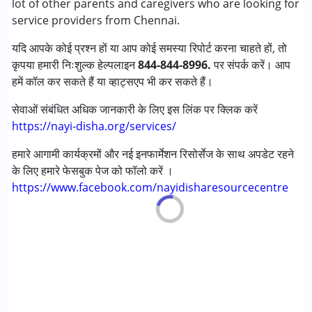
lot of other parents and caregivers who are looking for
डाउन सिंड्रोम (डी एस )
service providers from Chennai.
ग्लोबल डेवलपमेंटल डिले (एर्लियर टर्म वाज़ एमआर)
यदि आपके कोई प्रश्न हों या आप कोई समस्या रिपोर्ट करना चाहते हों, तो
लर्निंग डिसेबिलिटीज़ (एलडी)
कृपया हमारी निःशुल्क हेल्पलाइन
मल्टिपल डिसेबिलिटीज़ (एमडी)
844-844-8996.
पर संपर्क करें। आप
हमें कॉल कर सकते हैं या व्हाट्सएप भी कर सकते हैं।
आयु वर्ग :
0 - 5 years ,6 - 12 years ,13 - 17 years ,above 18
सेवाओं संबंधित अधिक जानकारी के लिए इस लिंक पर क्लिक करें
years
https://nayi-disha.org/services/
लिंग
महिला, पुरुष
हमारे आगामी कार्यक्रमों और नई इनफार्मेशन रिसोर्सेज के साथ अपडेट रहने
के लिए हमारे फेसबुक पेज को फॉलो करें ।
https://www.facebook.com/nayidisharesourcecentre