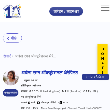
Skip to main content
लॉगइन / साइनअप
DONATE
सेवाएं
अर्चना रमन ऑक्यूपेशनल थेरेपिस्ट
अर्चना रमन ऑक्यूपेशनल थेरेपिस्ट
इंस्टॉल
एप्लिकेशन
अनुभव: 24 वर्ष
इंडिविजुअल प्रोफेशनल
योग्यता:
M.S O.T ( United Kingdom ) , M.P.H ( London ) , O.T.R ( USA )
मानचित्र में देखें
पद:
ऑक्यूपेशनल थेरेपी
परामर्श:
स्वयं
ऑनलाइन/वीडियो
घर पर
पता:
457, HIG 5th Main Road Mogappair Chennai, Tamil Nadu-600037