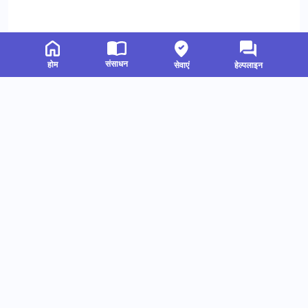
संसाधन
होम
सेवाएं
हेल्पलाइन
संबंधित संसाधन
हमें फॉलो करें