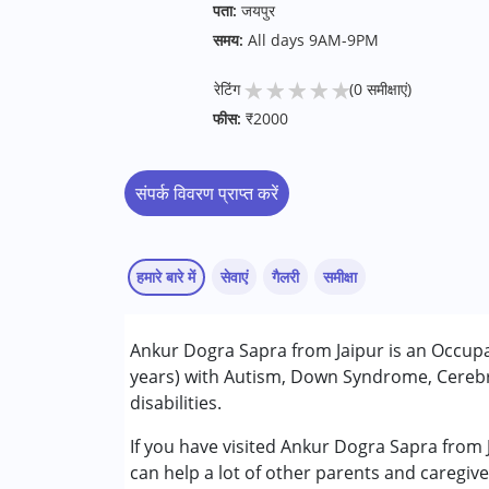
पता:
जयपुर
समय:
All days 9AM-9PM
★
★
★
★
★
रेटिंग
(0 समीक्षाएं)
फीस:
₹2000
संपर्क विवरण प्राप्त करें
हमारे बारे में
सेवाएं
गैलरी
समीक्षा
सेवाएं :
Ankur Dogra Sapra from Jaipur is an Occupat
जलीय चिकित्सा
years) with Autism, Down Syndrome, Cerebra
ऑक्यूपेशनल थेरेपी
disabilities.
निम्नलिखित विकलांगता संबंधित सेवाएं उपलब्ध :
If you have visited Ankur Dogra Sapra from 
अटेंशन डेफिसिट (हाइपरएक्टिविटी) डिसऑर्डर (एडीड
can help a lot of other parents and caregive