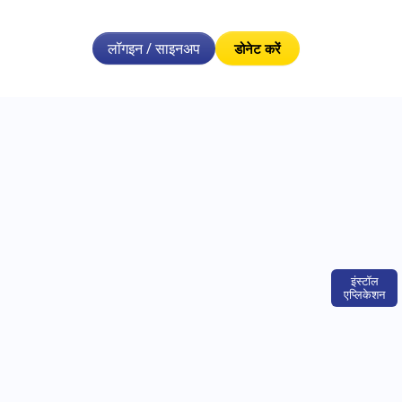
लॉगइन / साइनअप
डोनेट करें
इंस्टॉल
एप्लिकेशन