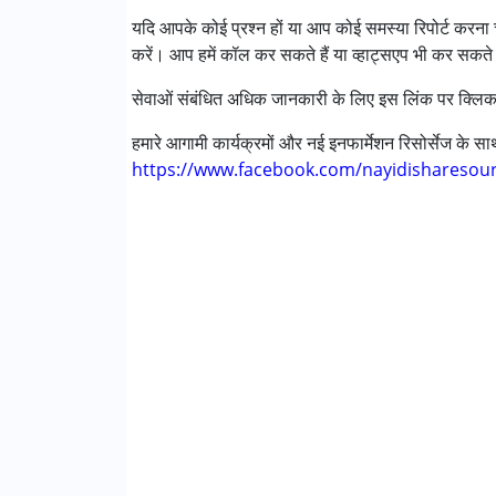
ऑटिज्म स्पेक्ट्रम डिसऑर्डर (ए एस डी )
यदि आपके कोई प्रश्न हों या आप कोई समस्या रिपोर्ट करना च
सेरब्रल पाल्सी (सी पी )
करें। आप हमें कॉल कर सकते हैं या व्हाट्सएप भी कर सकते 
डाउन सिंड्रोम (डी एस )
मिर्गी
सेवाओं संबंधित अधिक जानकारी के लिए इस लिंक पर क्लिक
फ़्रिजाइल एक्स सिंड्रोम
ग्लोबल डेवलपमेंटल डिले (एर्लियर टर्म वाज़ एमआर)
हमारे आगामी कार्यक्रमों और नई इनफार्मेशन रिसोर्सेज के 
लर्निंग डिसेबिलिटीज़ (एलडी)
https://www.facebook.com/nayidisharesou
मल्टिपल डिसेबिलिटीज़ (एमडी)
सेंसरी प्रोसेसिंग डिसऑर्डर (SPD)
अंडायग्नोज्ड
आयु वर्ग :
0 - 5 years ,6 - 12 years ,13 - 17 year
लिंग
महिला, पुरुष