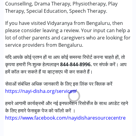
प्ले थेरेपी
Counselling, Drama Therapy, Physiotherapy, Play
स्पेशल एजुकेशन
Therapy, Special Education, Speech Therapy.
स्पीच थेरेपी
If you have visited Vidyaranya from Bengaluru, then
please consider leaving a review. Your input can help a
निम्नलिखित विकलांगता संबंधित सेवाएं उपलब्ध :
lot of other parents and caregivers who are looking for
अटेंशन डेफिसिट (हाइपरएक्टिविटी) डिसऑर्डर (एडीडी/एडीएचडी)
service providers from Bengaluru.
ऑटिज्म स्पेक्ट्रम डिसऑर्डर (ए एस डी )
सेरब्रल पाल्सी (सी पी )
यदि आपके कोई प्रश्न हों या आप कोई समस्या रिपोर्ट करना चाहते हों, तो
डाउन सिंड्रोम (डी एस )
कृपया हमारी निःशुल्क हेल्पलाइन
844-844-8996.
पर संपर्क करें। आप
ग्लोबल डेवलपमेंटल डिले (एर्लियर टर्म वाज़ एमआर)
हमें कॉल कर सकते हैं या व्हाट्सएप भी कर सकते हैं।
लर्निंग डिसेबिलिटीज़ (एलडी)
मल्टिपल डिसेबिलिटीज़ (एमडी)
सेवाओं संबंधित अधिक जानकारी के लिए इस लिंक पर क्लिक करें
सेंसरी प्रोसेसिंग डिसऑर्डर (SPD)
https://nayi-disha.org/services/
अंडायग्नोज्ड
हमारे आगामी कार्यक्रमों और नई इनफार्मेशन रिसोर्सेज के साथ अपडेट रहने
के लिए हमारे फेसबुक पेज को फॉलो करें ।
आयु वर्ग :
0 - 5 years ,6 - 12 years ,13 - 17 years
https://www.facebook.com/nayidisharesourcecentre
लिंग
महिला, पुरुष