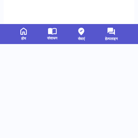
संसाधन
होम
सेवाएं
हेल्पलाइन
संबंधित संसाधन
हमें फॉलो करें