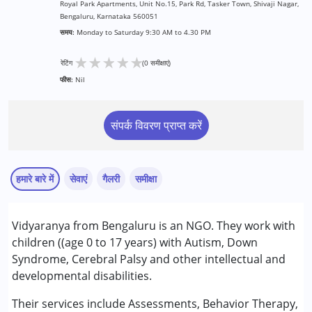
Royal Park Apartments, Unit No.15, Park Rd, Tasker Town, Shivaji Nagar,
Bengaluru, Karnataka 560051
समय:
Monday to Saturday 9:30 AM to 4.30 PM
★
★
★
★
★
रेटिंग
(0 समीक्षाएं)
फीस:
Nil
संपर्क विवरण प्राप्त करें
हमारे बारे में
सेवाएं
गैलरी
समीक्षा
सेवाएं :
Vidyaranya from Bengaluru is an NGO. They work with
आकलन
children ((age 0 to 17 years) with Autism, Down
बिहेवियर थेरेपी
Syndrome, Cerebral Palsy and other intellectual and
काउंसिलिंग
developmental disabilities.
नाटक चिकित्सा
फिजियोथेरेपी
Their services include Assessments, Behavior Therapy,