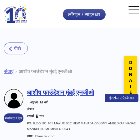
Skip to main content
लॉगइन / साइनअप
DONATE
सेवाएं
आशीष फाउंडेशन मुंबई एनजीओ
आशीष फाउंडेशन मुंबई एनजीओ
इंस्टॉल
एप्लिकेशन
अनुभव: 18 वर्ष
संगठन
परामर्श:
स्वयं
मानचित्र में देखें
पता:
BLDG NO 101 MAYUR SOC NEW MAHADA COLONY AMBEDKAR NAGAR
MANKHURD MUMBAI 400043
समय:
11am to 7 pm