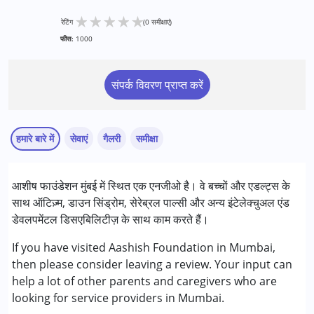
★
★
★
★
★
रेटिंग
(0 समीक्षाएं)
फीस:
1000
संपर्क विवरण प्राप्त करें
हमारे बारे में
सेवाएं
गैलरी
समीक्षा
आशीष फाउंडेशन मुंबई में स्थित एक एनजीओ है। वे बच्चों और एडल्ट्स के
निम्नलिखित विकलांगता संबंधित सेवाएं उपलब्ध :
साथ ऑटिज़्म, डाउन सिंड्रोम, सेरेब्रल पाल्सी और अन्य इंटेलेक्चुअल एंड
अटेंशन डेफिसिट (हाइपरएक्टिविटी) डिसऑर्डर (एडीडी/एडीएचडी)
डेवलपमेंटल डिसएबिलिटीज़ के साथ काम करते हैं।
ऑटिज्म स्पेक्ट्रम डिसऑर्डर (ए एस डी )
सेरब्रल पाल्सी (सी पी )
If you have visited Aashish Foundation in Mumbai,
डाउन सिंड्रोम (डी एस )
then please consider leaving a review. Your input can
ग्लोबल डेवलपमेंटल डिले (एर्लियर टर्म वाज़ एमआर)
help a lot of other parents and caregivers who are
लर्निंग डिसेबिलिटीज़ (एलडी)
looking for service providers in Mumbai.
मल्टिपल डिसेबिलिटीज़ (एमडी)