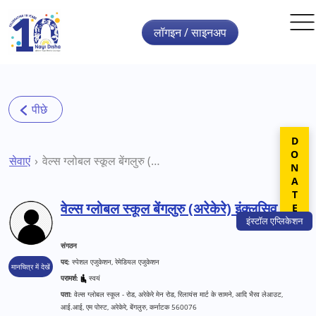
Skip to main content
लॉगइन / साइनअप
DONATE
सेवाएं
वेल्स ग्लोबल स्कूल बेंगलुरु (अरेकेरे) इंक्लूसिव स्कूल
वेल्स ग्लोबल स्कूल बेंगलुरु (अरेकेरे) इंक्लूसिव स्कूल
इंस्टॉल
एप्लिकेशन
संगठन
पद:
स्पेशल एजुकेशन, रेमेडियल एजुकेशन
मानचित्र में देखें
परामर्श:
स्वयं
पता:
वेल्स ग्लोबल स्कूल - रोड, अरेकेरे मेन रोड, रिलायंस मार्ट के सामने, आदि भैरव लेआउट,
आई.आई, एम पोस्ट, अरेकेरे, बेंगलुरु, कर्नाटक 560076