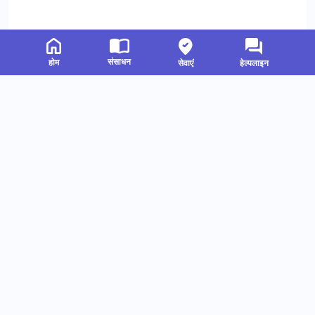
संसाधन
होम
सेवाएं
हेल्पलाइन
संबंधित संसाधन
हमें फॉलो करें