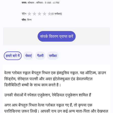
समय:
सोमवार - शनिवार - 9 AM - 4 PM
★
★
★
★
★
रेटिंग
(0 समीक्षाएं)
फीस:
भिन्न
संपर्क विवरण प्राप्त करें
हमारे बारे में
सेवाएं
गैलरी
समीक्षा
सेवाएं :
वेल्स ग्लोबल स्कूल बेंगलुरु स्थित एक इंक्लूसिव स्कूल. यह ऑटिज़्म, डाउन
रेमेडियल एजुकेशन
सिंड्रोम, सेरेब्रल पाल्सी और अदर इंटेलेक्चुअल एंड डेवलपमेंटल
स्पेशल एजुकेशन
डिसैबिलिटी बच्चों के साथ काम करते है।
निम्नलिखित विकलांगता संबंधित सेवाएं उपलब्ध :
उनकी सेवाओं में स्पेशल एजुकेशन, रेमेडियल एजुकेशन शामिल हैं
अटेंशन डेफिसिट (हाइपरएक्टिविटी) डिसऑर्डर (एडीडी/एडीएचडी)
अगर आप बेंगलुरु स्थित वेल्स ग्लोबल स्कूल गए हैं, तो कृपया एक
ऑटिज्म स्पेक्ट्रम डिसऑर्डर (ए एस डी )
प्रतिक्रिया ज़रूर लिखें। आपकी राय उन कई अन्य माता-पिता और देखभाल
लर्निंग डिसेबिलिटीज़ (एलडी)