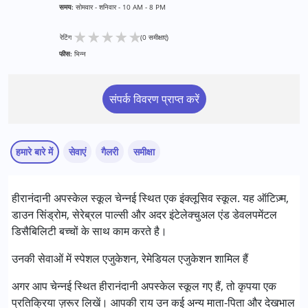
समय:
सोमवार - शनिवार - 10 AM - 8 PM
★
★
★
★
★
रेटिंग
(0 समीक्षाएं)
फीस:
भिन्न
संपर्क विवरण प्राप्त करें
हमारे बारे में
सेवाएं
गैलरी
समीक्षा
सेवाएं :
हीरानंदानी अपस्केल स्कूल चेन्नई स्थित एक इंक्लूसिव स्कूल. यह ऑटिज़्म,
रेमेडियल एजुकेशन
डाउन सिंड्रोम, सेरेब्रल पाल्सी और अदर इंटेलेक्चुअल एंड डेवलपमेंटल
स्पेशल एजुकेशन
डिसैबिलिटी बच्चों के साथ काम करते है।
निम्नलिखित विकलांगता संबंधित सेवाएं उपलब्ध :
उनकी सेवाओं में स्पेशल एजुकेशन, रेमेडियल एजुकेशन शामिल हैं
अटेंशन डेफिसिट (हाइपरएक्टिविटी) डिसऑर्डर (एडीडी/एडीएचडी)
अगर आप चेन्नई स्थित हीरानंदानी अपस्केल स्कूल गए हैं, तो कृपया एक
ऑटिज्म स्पेक्ट्रम डिसऑर्डर (ए एस डी )
प्रतिक्रिया ज़रूर लिखें। आपकी राय उन कई अन्य माता-पिता और देखभाल
सेरब्रल पाल्सी (सी पी )