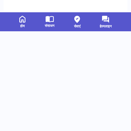
संसाधन
होम
सेवाएं
हेल्पलाइन
संबंधित संसाधन
हमें फॉलो करें