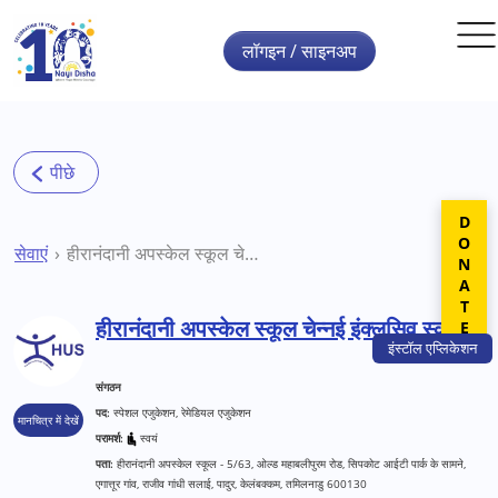
Skip to main content
लॉगइन / साइनअप
DONATE
सेवाएं
हीरानंदानी अपस्केल स्कूल चेन्नई इंक्लूसिव स्कूल
हीरानंदानी अपस्केल स्कूल चेन्नई इंक्लूसिव स्कूल
इंस्टॉल
एप्लिकेशन
संगठन
पद:
स्पेशल एजुकेशन, रेमेडियल एजुकेशन
मानचित्र में देखें
परामर्श:
स्वयं
पता:
हीरानंदानी अपस्केल स्कूल - 5/63, ओल्ड महाबलीपुरम रोड, सिपकोट आईटी पार्क के सामने,
एगात्तूर गांव, राजीव गांधी सलाई, पादुर, केलंबक्कम, तमिलनाडु 600130