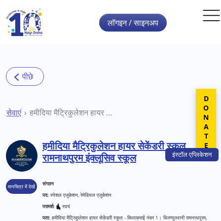
Skip to main content
लॉगइन / साइनअप
DONATE
सेवाएं
हमीदिया मैट्रिकुलेशन हायर सेकेंडरी स्कूल रामनाथपुरम इंक्लूसिव स्कूल
हमीदिया मैट्रिकुलेशन हायर सेकेंडरी स्कूल
इंस्टॉल
एप्लिकेशन
रामनाथपुरम इंक्लूसिव स्कूल
संगठन
मानचित्र में देखें
पद:
स्पेशल एजुकेशन, रेमेडियल एजुकेशन
परामर्श:
स्वयं
पता:
हमीदिया मैट्रिकुलेशन हायर सेकेंडरी स्कूल - किलाकराई नंबर 1। थिरुप्पुल्लानी रामनाथपुरम,