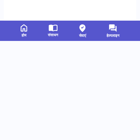
संसाधन
होम
सेवाएं
हेल्पलाइन
संबंधित संसाधन
हमें फॉलो करें