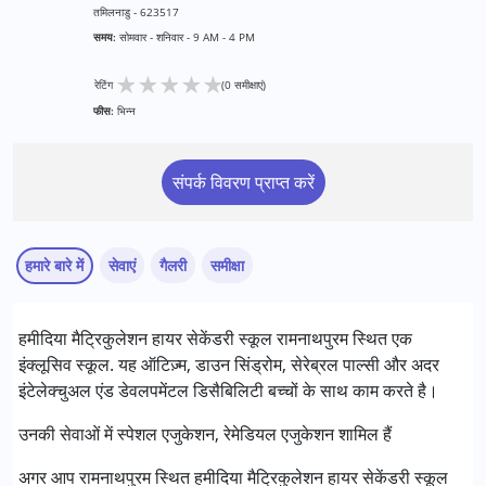
तमिलनाडु - 623517
समय:
सोमवार - शनिवार - 9 AM - 4 PM
★
★
★
★
★
रेटिंग
(0 समीक्षाएं)
फीस:
भिन्न
संपर्क विवरण प्राप्त करें
हमारे बारे में
सेवाएं
गैलरी
समीक्षा
सेवाएं :
हमीदिया मैट्रिकुलेशन हायर सेकेंडरी स्कूल रामनाथपुरम स्थित एक
रेमेडियल एजुकेशन
इंक्लूसिव स्कूल. यह ऑटिज़्म, डाउन सिंड्रोम, सेरेब्रल पाल्सी और अदर
स्पेशल एजुकेशन
इंटेलेक्चुअल एंड डेवलपमेंटल डिसैबिलिटी बच्चों के साथ काम करते है।
निम्नलिखित विकलांगता संबंधित सेवाएं उपलब्ध :
उनकी सेवाओं में स्पेशल एजुकेशन, रेमेडियल एजुकेशन शामिल हैं
अटेंशन डेफिसिट (हाइपरएक्टिविटी) डिसऑर्डर (एडीडी/एडीएचडी)
अगर आप रामनाथपुरम स्थित हमीदिया मैट्रिकुलेशन हायर सेकेंडरी स्कूल
ऑटिज्म स्पेक्ट्रम डिसऑर्डर (ए एस डी )