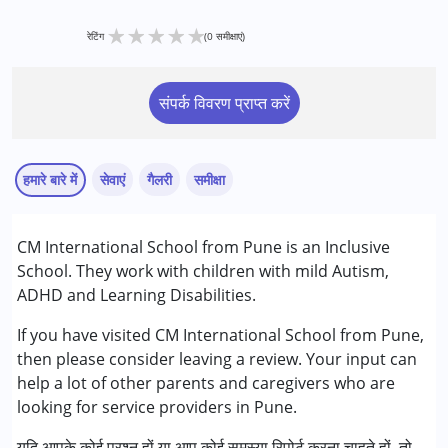
★
★
★
★
★
रेटिंग
(0 समीक्षाएं)
संपर्क विवरण प्राप्त करें
हमारे बारे में
सेवाएं
गैलरी
समीक्षा
CM International School from Pune is an Inclusive
निम्नलिखित विकलांगता संबंधित सेवाएं उपलब्ध :
School. They work with children with mild Autism,
अटेंशन डेफिसिट (हाइपरएक्टिविटी) डिसऑर्डर (एडीडी/एडीएचडी)
ADHD and Learning Disabilities.
ऑटिज्म स्पेक्ट्रम डिसऑर्डर (ए एस डी )
लर्निंग डिसेबिलिटीज़ (एलडी)
If you have visited CM International School from Pune,
then please consider leaving a review. Your input can
आयु वर्ग :
0 - 5 years ,6 - 12 years ,13 - 17 years
help a lot of other parents and caregivers who are
लिंग
महिला, पुरुष
looking for service providers in Pune.
यदि आपके कोई प्रश्न हों या आप कोई समस्या रिपोर्ट करना चाहते हों, तो