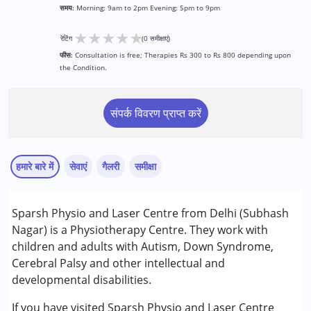
समय:
Morning: 9am to 2pm Evening: 5pm to 9pm
★
★
★
★
★
रेटिंग
(0 समीक्षाएं)
फीस:
Consultation is free; Therapies Rs 300 to Rs 800 depending upon
the Condition.
संपर्क विवरण प्राप्त करें
हमारे बारे में
सेवाएं
गैलरी
समीक्षा
सेवाएं :
Sparsh Physio and Laser Centre from Delhi (Subhash
फिजियोथेरेपी
Nagar) is a Physiotherapy Centre. They work with
children and adults with Autism, Down Syndrome,
निम्नलिखित विकलांगता संबंधित सेवाएं उपलब्ध :
Cerebral Palsy and other intellectual and
अटेंशन डेफिसिट (हाइपरएक्टिविटी) डिसऑर्डर (एडीडी/एडीएचडी)
developmental disabilities.
ऑटिज्म स्पेक्ट्रम डिसऑर्डर (ए एस डी )
सेरब्रल पाल्सी (सी पी )
If you have visited Sparsh Physio and Laser Centre