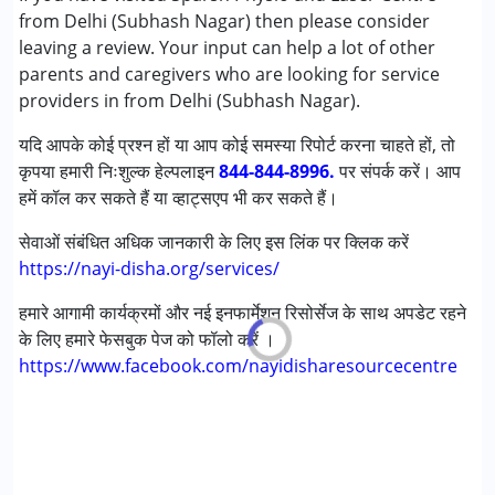
डाउन सिंड्रोम (डी एस )
from Delhi (Subhash Nagar) then please consider
मिर्गी
leaving a review. Your input can help a lot of other
फ़्रिजाइल एक्स सिंड्रोम
parents and caregivers who are looking for service
ग्लोबल डेवलपमेंटल डिले (एर्लियर टर्म वाज़ एमआर)
providers in from Delhi (Subhash Nagar).
मल्टिपल डिसेबिलिटीज़ (एमडी)
यदि आपके कोई प्रश्न हों या आप कोई समस्या रिपोर्ट करना चाहते हों, तो
सेंसरी प्रोसेसिंग डिसऑर्डर (SPD)
कृपया हमारी निःशुल्क हेल्पलाइन
अंडायग्नोज्ड
844-844-8996.
पर संपर्क करें। आप
हमें कॉल कर सकते हैं या व्हाट्सएप भी कर सकते हैं।
आयु वर्ग :
0 - 5 years ,6 - 12 years ,13 - 17 years ,above 18
सेवाओं संबंधित अधिक जानकारी के लिए इस लिंक पर क्लिक करें
years
https://nayi-disha.org/services/
लिंग
महिला, पुरुष
हमारे आगामी कार्यक्रमों और नई इनफार्मेशन रिसोर्सेज के साथ अपडेट रहने
के लिए हमारे फेसबुक पेज को फॉलो करें ।
https://www.facebook.com/nayidisharesourcecentre