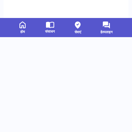
संसाधन
होम
सेवाएं
हेल्पलाइन
संबंधित संसाधन
हमें फॉलो करें