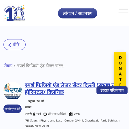
Skip to main content
लॉगइन / साइनअप
DONATE
सेवाएं
स्पर्श फिजियो एंड लेजर सेंटर दिल्ली (सुभाष नगर) हॉस्पिटल/ क्लिनिक
स्पर्श फिजियो एंड लेजर सेंटर दिल्ली (सुभाष नगर)
इंस्टॉल
एप्लिकेशन
हॉस्पिटल/ क्लिनिक
अनुभव: 16 वर्ष
संगठन
मानचित्र में देखें
परामर्श:
स्वयं
ऑनलाइन/वीडियो
घर पर
पता:
Sparsh Physio and Laser Centre, 2/441, Chatriwala Park, Subhash
Nagar, New Delhi