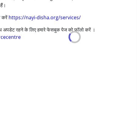
हैं।
 करें
https://nayi-disha.org/services/
ी/एडीएचडी)
साथ अपडेट रहने के लिए हमारे फेसबुक पेज को फॉलो करें ।
rcecentre
s ,above 18 years