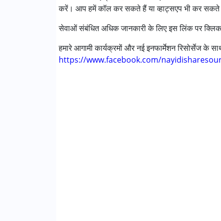
करें। आप हमें कॉल कर सकते हैं या व्हाट्सएप भी कर सकते 
निम्नलिखित विकलांगता संबंधित सेवाएं उपलब्ध :
सेवाओं संबंधित अधिक जानकारी के लिए इस लिंक पर क्लिक
अटेंशन डेफिसिट (हाइपरएक्टिविटी) डिसऑर्डर (एडीड
ऑटिज्म स्पेक्ट्रम डिसऑर्डर (ए एस डी )
हमारे आगामी कार्यक्रमों और नई इनफार्मेशन रिसोर्सेज के 
सेरब्रल पाल्सी (सी पी )
https://www.facebook.com/nayidisharesou
डाउन सिंड्रोम (डी एस )
ग्लोबल डेवलपमेंटल डिले (एर्लियर टर्म वाज़ एमआर)
लर्निंग डिसेबिलिटीज़ (एलडी)
मल्टिपल डिसेबिलिटीज़ (एमडी)
सेंसरी प्रोसेसिंग डिसऑर्डर (SPD)
अंडायग्नोज्ड
आयु वर्ग :
0 - 5 years ,6 - 12 years ,13 - 17 year