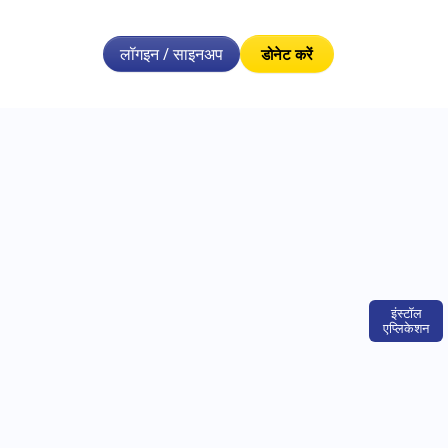
लॉगइन / साइनअप
डोनेट करें
इंस्टॉल
एप्लिकेशन