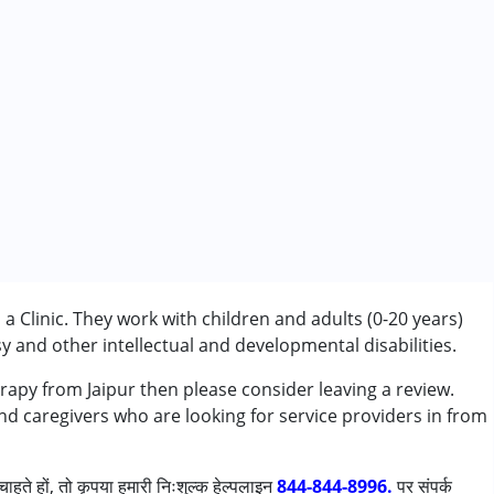
a Clinic. They work with children and adults (0-20 years)
 and other intellectual and developmental disabilities.
erapy from Jaipur then please consider leaving a review.
and caregivers who are looking for service providers in from
ाहते हों, तो कृपया हमारी निःशुल्क हेल्पलाइन
844-844-8996.
पर संपर्क