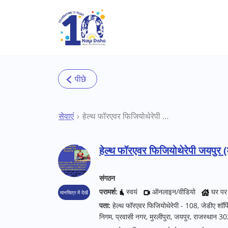
Skip to main content
सेवाएं
हेल्थ फॉरएवर फिजियोथेरेपी जयपुर (मुरलीपुरा) हॉस्पिटल/ क्लिनिक
हेल्थ फॉरएवर फिजियोथेरेपी जयपुर (
संगठन
परामर्श:
स्वयं
ऑनलाइन/वीडियो
घर पर
मानचित्र में देखें
पता:
हेल्थ फॉरएवर फिजियोथेरेपी - 108, जेडीए शॉपि
निगम, प्रवासी नगर, मुरलीपुरा, जयपुर, राजस्थान 