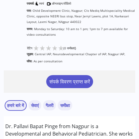
परामर्श:
स्वयं
ऑनलाइन/वीडियो
पता:
Child Development Clinic, Nagpur; C/o Mediq Multispeciality Medical
Clinic, opposite NEERI bus stop, Near Jerryl Lawns, plot 1A, Narkesari
Layout, Laxmi Nagar, NAgpur 440022
समय:
Monday to Saturday: 10 am to 1 pm; 1pm to 7 pm available for
video consultations
★
★
★
★
★
रेटिंग
(0 समीक्षाएं)
जुड़ाव:
Central IAP, Neurodevelopmental Chapter of IAP, Nagpur IAP,
फीस:
As per consultation
संपर्क विवरण प्राप्त करें
हमारे बारे में
सेवाएं
गैलरी
समीक्षा
सेवाएं :
Dr. Pallavi Bapat Pinge from Nagpur is a
आकलन
Developmental and Behavioral Pediatrician. She works
बिहेवियर मॉडिफिकेशन