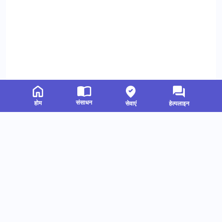
संसाधन
होम
सेवाएं
हेल्पलाइन
संबंधित संसाधन