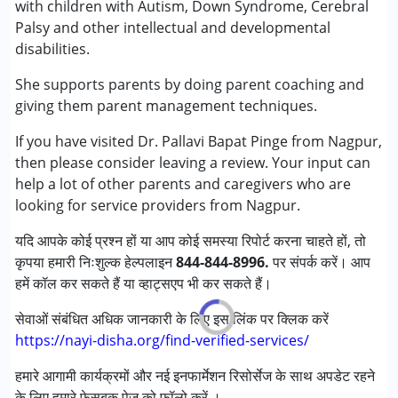
with children with Autism, Down Syndrome, Cerebral
परामर्श
Palsy and other intellectual and developmental
काउंसिलिंग
disabilities.
अर्ली इंटरवेंशन
She supports parents by doing parent coaching and
निम्नलिखित विकलांगता संबंधित सेवाएं उपलब्ध :
giving them parent management techniques.
अटेंशन डेफिसिट (हाइपरएक्टिविटी) डिसऑर्डर (एडीडी/एडीएचडी)
If you have visited Dr. Pallavi Bapat Pinge from Nagpur,
ऑटिज्म स्पेक्ट्रम डिसऑर्डर (ए एस डी )
then please consider leaving a review. Your input can
सेरब्रल पाल्सी (सी पी )
help a lot of other parents and caregivers who are
डाउन सिंड्रोम (डी एस )
looking for service providers from Nagpur.
फ़्रिजाइल एक्स सिंड्रोम
ग्लोबल डेवलपमेंटल डिले (एर्लियर टर्म वाज़ एमआर)
यदि आपके कोई प्रश्न हों या आप कोई समस्या रिपोर्ट करना चाहते हों, तो
लर्निंग डिसेबिलिटीज़ (एलडी)
कृपया हमारी निःशुल्क हेल्पलाइन
844-844-8996.
पर संपर्क करें। आप
मल्टिपल डिसेबिलिटीज़ (एमडी)
हमें कॉल कर सकते हैं या व्हाट्सएप भी कर सकते हैं।
सेंसरी प्रोसेसिंग डिसऑर्डर (SPD)
अंडायग्नोज्ड
सेवाओं संबंधित अधिक जानकारी के लिए इस लिंक पर क्लिक करें
https://nayi-disha.org/find-verified-services/
आयु वर्ग :
0 - 5 years ,6 - 12 years ,13 - 17 years
हमारे आगामी कार्यक्रमों और नई इनफार्मेशन रिसोर्सेज के साथ अपडेट रहने
लिंग
लड़के, लड़कियाँ
के लिए हमारे फेसबुक पेज को फॉलो करें ।