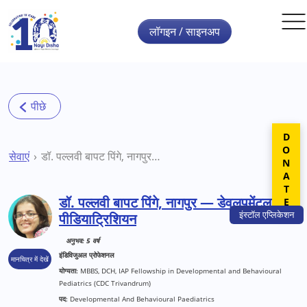
Skip to main content
लॉगइन / साइनअप
DONATE
सेवाएं
डॉ. पल्लवी बापट पिंगे, नागपुर — डेवलपमेंटल पीडियाट्रिशियन
डॉ. पल्लवी बापट पिंगे, नागपुर — डेवलपमेंटल
इंस्टॉल
एप्लिकेशन
पीडियाट्रिशियन
अनुभव: 5 वर्ष
इंडिविजुअल प्रोफेशनल
मानचित्र में देखें
योग्यता:
MBBS, DCH, IAP Fellowship in Developmental and Behavioural
Pediatrics (CDC Trivandrum)
पद:
Developmental And Behavioural Paediatrics