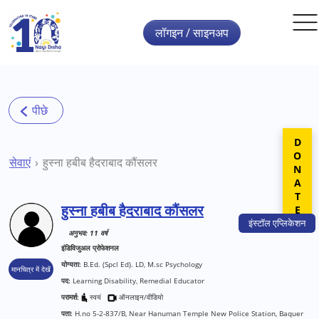
Skip to main content
लॉगइन / साइनअप
DONATE
सेवाएं
हुस्ना हबीब हैदराबाद कौंसलर
हुस्ना हबीब हैदराबाद कौंसलर
इंस्टॉल
एप्लिकेशन
अनुभव: 11 वर्ष
इंडिविजुअल प्रोफेशनल
योग्यता:
B.Ed. (Spcl Ed). LD, M.sc Psychology
मानचित्र में देखें
पद:
Learning Disability, Remedial Educator
परामर्श:
स्वयं
ऑनलाइन/वीडियो
पता:
H.no 5-2-837/B, Near Hanuman Temple New Police Station, Baquer