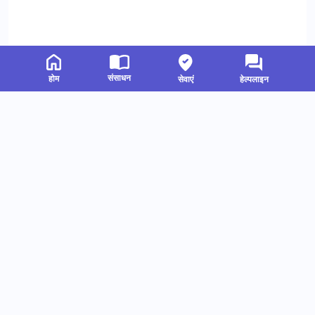
संसाधन
होम
सेवाएं
हेल्पलाइन
संबंधित संसाधन
हमें फॉलो करें