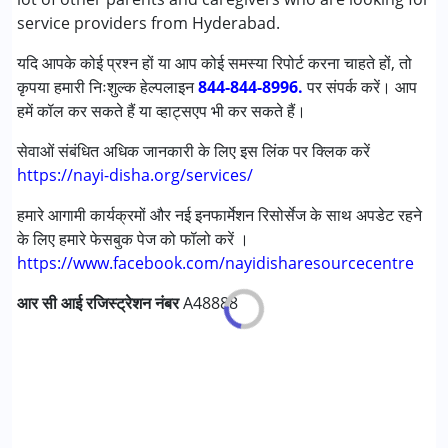
ऑटिज्म स्पेक्ट्रम डिसऑर्डर (ए एस डी )
service providers from Hyderabad.
लर्निंग डिसेबिलिटीज़ (एलडी)
यदि आपके कोई प्रश्न हों या आप कोई समस्या रिपोर्ट करना चाहते हों, तो
सेंसरी प्रोसेसिंग डिसऑर्डर (SPD)
कृपया हमारी निःशुल्क हेल्पलाइन
अंडायग्नोज्ड
844-844-8996.
पर संपर्क करें। आप
हमें कॉल कर सकते हैं या व्हाट्सएप भी कर सकते हैं।
आयु वर्ग :
0 - 5 years ,6 - 12 years ,13 - 17 years
सेवाओं संबंधित अधिक जानकारी के लिए इस लिंक पर क्लिक करें
लिंग
लड़के, लड़कियाँ
https://nayi-disha.org/services/
हमारे आगामी कार्यक्रमों और नई इनफार्मेशन रिसोर्सेज के साथ अपडेट रहने
के लिए हमारे फेसबुक पेज को फॉलो करें ।
https://www.facebook.com/nayidisharesourcecentre
आर सी आई रजिस्ट्रेशन नंबर
A48888