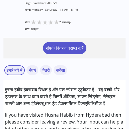
Bagh, Saidabad-500059
समय:
Monday - Saturday - 11 AM - 5 PM
★
★
★
★
★
रेटिंग
(0 समीक्षाएं)
फीस:
डिपेंड्स
संपर्क विवरण प्राप्त करें
हमारे बारे में
सेवाएं
गैलरी
समीक्षा
सेवाएं :
हुस्ना हबीब हैदराबाद स्थित है और एक स्पेशल एडुकेटर है। वह बच्चों और
परामर्श
एडल्ट्स के साथ काम करते है जिनमें ऑटिज़्म, डाउन सिंड्रोम, सेरेब्रल
काउंसिलिंग
पाल्सी और अन्य इंटेलेक्चुअल एंड डेवलपमेंटल डिसएबिलिटीज़ हैं।
स्पेशल एजुकेशन
If you have visited Husna Habib from Hyderabad then
निम्नलिखित विकलांगता संबंधित सेवाएं उपलब्ध :
please consider leaving a review. Your input can help a
अटेंशन डेफिसिट (हाइपरएक्टिविटी) डिसऑर्डर (एडीडी/एडीएचडी)
lot of other parents and caregivers who are looking for