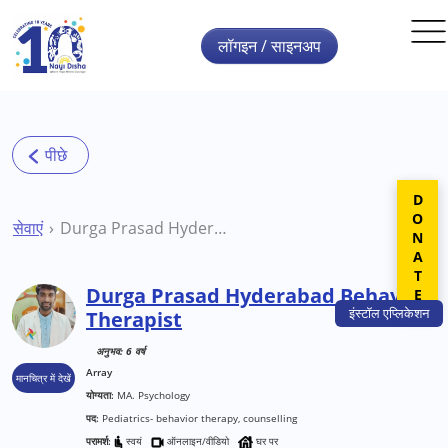
Skip to main content
लॉगइन / साइनअप
DONATE
सेवाएं
Durga Prasad Hyderabad Behavior Therapist
Durga Prasad Hyderabad Behavior
इंस्टॉल
एप्लिकेशन
Therapist
अनुभव: 6 वर्ष
Array
मानचित्र में देखें
योग्यता:
MA. Psychology
पद:
Pediatrics- behavior therapy, counselling
परामर्श:
स्वयं
ऑनलाइन/वीडियो
घर पर