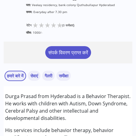
पता:
Veekay residency, bank colony Quthubullapur Hyderabad
समय:
Everyday after 7.30 pm
★
★
★
★
★
रेटिंग
(0 समीक्षाएं)
फीस:
1000/-
संपर्क विवरण प्राप्त करें
हमारे बारे में
सेवाएं
गैलरी
समीक्षा
सेवाएं :
Durga Prasad from Hyderabad is a Behavior Therapist.
बिहेवियर थेरेपी
He works with children with Autism, Down Syndrome,
बिहेवियर मॉडिफिकेशन
Cerebral Palsy and other intellectual and
काउंसिलिंग
developmental disabilities.
निम्नलिखित विकलांगता संबंधित सेवाएं उपलब्ध :
His services include behavior therapy, behavior
अटेंशन डेफिसिट (हाइपरएक्टिविटी) डिसऑर्डर (एडीडी/एडीएचडी)