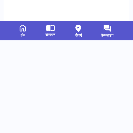
संसाधन
होम
सेवाएं
हेल्पलाइन
संबंधित संसाधन
हमें फॉलो करें