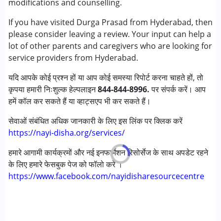
modifications and counselling.
ऑटिज्म स्पेक्ट्रम डिसऑर्डर (ए एस डी )
If you have visited Durga Prasad from Hyderabad, then
डाउन सिंड्रोम (डी एस )
please consider leaving a review. Your input can help a
ग्लोबल डेवलपमेंटल डिले (एर्लियर टर्म वाज़ एमआर)
lot of other parents and caregivers who are looking for
लर्निंग डिसेबिलिटीज़ (एलडी)
service providers from Hyderabad.
मल्टिपल डिसेबिलिटीज़ (एमडी)
यदि आपके कोई प्रश्न हों या आप कोई समस्या रिपोर्ट करना चाहते हों, तो
आयु वर्ग :
0 - 5 वर्ष, 6 - 12 वर्ष
कृपया हमारी निःशुल्क हेल्पलाइन
844-844-8996.
पर संपर्क करें। आप
लिंग
महिला, पुरुष
हमें कॉल कर सकते हैं या व्हाट्सएप भी कर सकते हैं।
सेवाओं संबंधित अधिक जानकारी के लिए इस लिंक पर क्लिक करें
https://nayi-disha.org/services/
हमारे आगामी कार्यक्रमों और नई इनफार्मेशन रिसोर्सेज के साथ अपडेट रहने
के लिए हमारे फेसबुक पेज को फॉलो करें ।
https://www.facebook.com/nayidisharesourcecentre