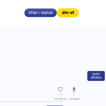
लॉगइन / साइनअप
डोनेट करें
इंस्टॉल
एप्लिकेशन
0
0
पसंद किया गया
डाउनलोड्स