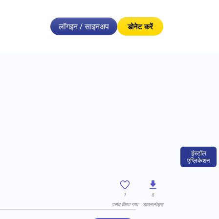
लॉगइन / साइनअप
डोनेट करें
इंस्टॉल
एप्लिकेशन
1
8
पसंद किया गया
डाउनलोड्स